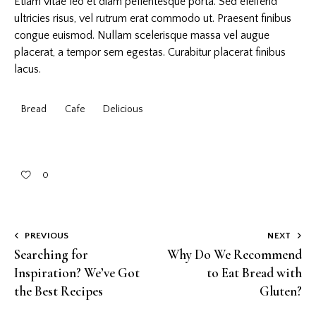
Etiam vitae leo et diam pellentesque porta. Sed eleifend
ultricies risus, vel rutrum erat commodo ut. Praesent finibus
congue euismod. Nullam scelerisque massa vel augue
placerat, a tempor sem egestas. Curabitur placerat finibus
lacus.
Bread
Cafe
Delicious
0
PREVIOUS
NEXT
Searching for
Why Do We Recommend
Inspiration? We’ve Got
to Eat Bread with
the Best Recipes
Gluten?