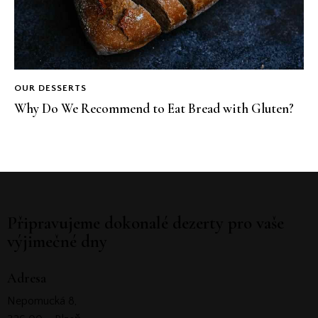
OUR DESSERTS
Why Do We Recommend to Eat Bread with Gluten?
Připravujeme dokonalé dezerty pro vaše
výjimečné dny
Adresa
Nepomucká 8,