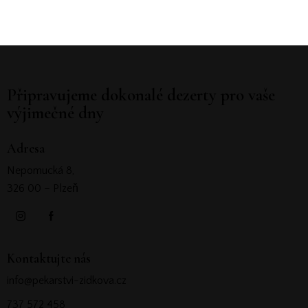
Připravujeme dokonalé dezerty pro vaše
výjimečné dny
Adresa
Nepomucká 8,
326 00 – Plzeň
Kontaktujte nás
info@pekarstvi-zidkova.cz
737 572 458