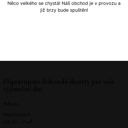
Něco velkého se chystá! Náš obchod je v provozu a
již brzy bude spuštěn!
Připravujeme dokonalé dezerty pro vaše
výjimečné dny
Adresa
Nepomucká 8,
326 00 – Plzeň